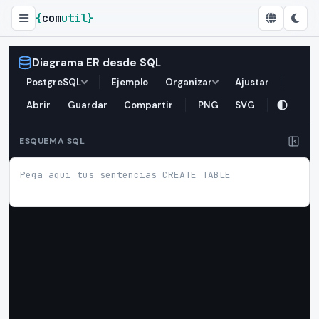
{
com
util
}
Diagrama ER desde SQL
Diagrama ER desde SQL
PostgreSQL
Ejemplo
Organizar
Ajustar
Abrir
Guardar
Compartir
PNG
SVG
ESQUEMA SQL