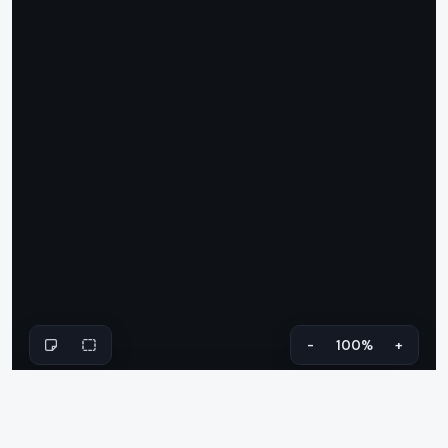
-
100%
+
Pega SQL y mira el esquema.
Que es Diagrama ER desde SQL?