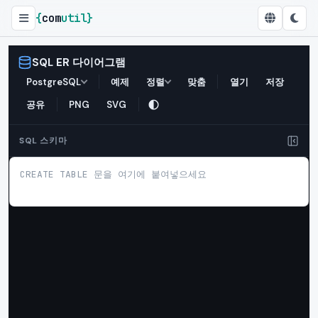
{
com
util
}
SQL ER 다이어그램
SQL ER 다이어그램
PostgreSQL
예제
정렬
맞춤
열기
저장
공유
PNG
SVG
SQL 스키마