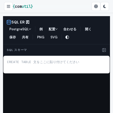
{
com
util
}
SQL ER 図
SQL ER 図
PostgreSQL
例
配置
合わせる
開く
保存
共有
PNG
SVG
SQL スキーマ