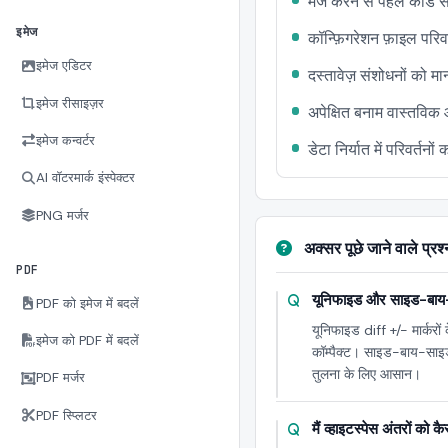
मर्ज करने से पहले कोड 
इमेज
कॉन्फ़िगरेशन फ़ाइल परिवर
इमेज एडिटर
दस्तावेज़ संशोधनों को मा
इमेज रीसाइज़र
अपेक्षित बनाम वास्तवि
इमेज कन्वर्टर
डेटा निर्यात में परिवर्तनो
AI वॉटरमार्क इंस्पेक्टर
PNG मर्जर
अक्सर पूछे जाने वाले प्रश्
PDF
यूनिफाइड और साइड-बाय-सा
PDF को इमेज में बदलें
यूनिफाइड diff +/- मार्करों
इमेज को PDF में बदलें
कॉम्पैक्ट। साइड-बाय-साइड 
तुलना के लिए आसान।
PDF मर्जर
PDF स्प्लिटर
मैं व्हाइटस्पेस अंतरों को