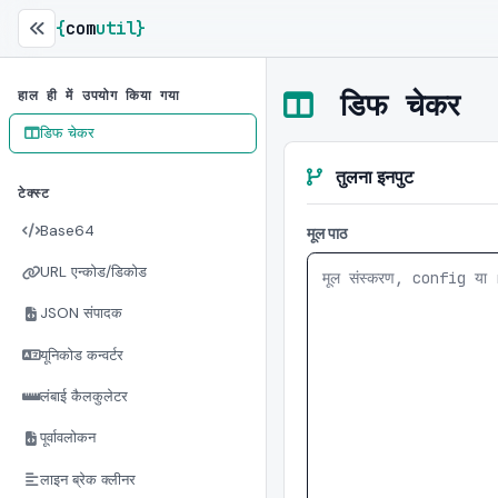
{
com
util
}
डिफ चेकर
हाल ही में उपयोग किया गया
डिफ चेकर
तुलना इनपुट
टेक्स्ट
Base64
मूल पाठ
URL एन्कोड/डिकोड
JSON संपादक
यूनिकोड कन्वर्टर
लंबाई कैलकुलेटर
पूर्वावलोकन
लाइन ब्रेक क्लीनर