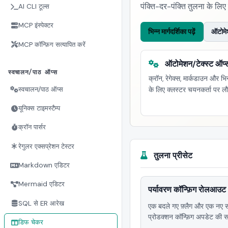
पंक्ति-दर-पंक्ति तुलना के लिए 
AI CLI टूल्स
MCP इंस्पेक्टर
भिन्न मार्गदर्शिका पढ़ें
ऑटोमेश
MCP कॉन्फ़िग सत्यापित करें
ऑटोमेशन/टेक्स्ट ऑप्
स्वचालन/पाठ ऑप्स
क्रॉन, रेगेक्स, मार्कडाउन और भिन्
स्वचालन/पाठ ऑप्स
के लिए क्लस्टर चयनकर्ता पर लौ
यूनिक्स टाइमस्टैम्प
क्रॉन पार्सर
रेगुलर एक्सप्रेशन टेस्टर
तुलना प्रीसेट
Markdown एडिटर
Mermaid एडिटर
पर्यावरण कॉन्फ़िग रोलआउट
SQL से ER आरेख
एक बदले गए फ़्लैग और एक नए सक
प्रोडक्शन कॉन्फ़िग अपडेट की सम
डिफ चेकर