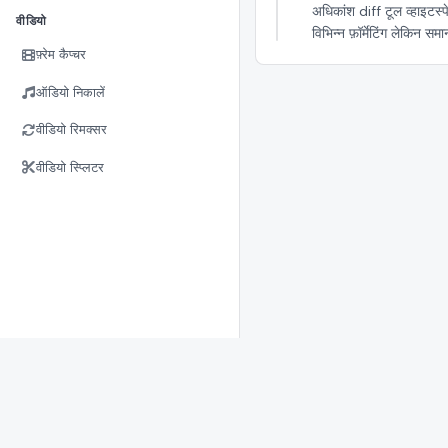
अधिकांश diff टूल व्हाइटस्प
वीडियो
विभिन्न फ़ॉर्मेटिंग लेकिन 
फ़्रेम कैप्चर
ऑडियो निकालें
वीडियो रिमक्सर
वीडियो स्प्लिटर
{
com
util
}
डेटा एन्कोडिंग, डिकोडिंग, फ़ॉर्मेटिंग और