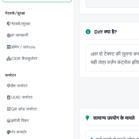
नेटवर्क/सुरक्षा
नेटवर्क/सुरक्षा
Diff क्या है?
IP जानकारी
डोमेन / Whois
diff दो टेक्स्ट की तुलना क
CIDR कैलकुलेटर
यही तंत्र वर्ज़न कंट्रोल इत
जनरेटर
हैश जनरेटर
UUID जनरेटर
QR कोड जनरेटर
सामान्य उपयोग के मामले
😀
इमोजी पिकर
रंग कन्वर्टर