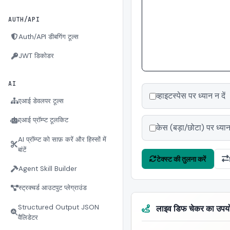
AUTH/API
Auth/API डीबगिंग टूल्स
JWT डिकोडर
AI
व्हाइटस्पेस पर ध्यान न दें
एआई डेवलपर टूल्स
एआई प्रॉम्प्ट टूलकिट
केस (बड़ा/छोटा) पर ध्यान 
AI प्रॉम्प्ट को साफ़ करें और हिस्सों में
बांटें
टेक्स्ट की तुलना करें
Agent Skill Builder
स्ट्रक्चर्ड आउटपुट प्लेग्राउंड
Structured Output JSON
लाइव डिफ चेकर का उपयोग 
वैलिडेटर