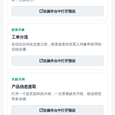
在操作台中打开预设
嵌套对象
工单分流
在信任自动化交接之前，检查嵌套的负责人对象和有序的
后续步骤。
在操作台中打开预设
失败示例
产品信息提取
打开一个故意损坏的示例，一次查看缺失字段、错误类型
和多余键。
在操作台中打开预设