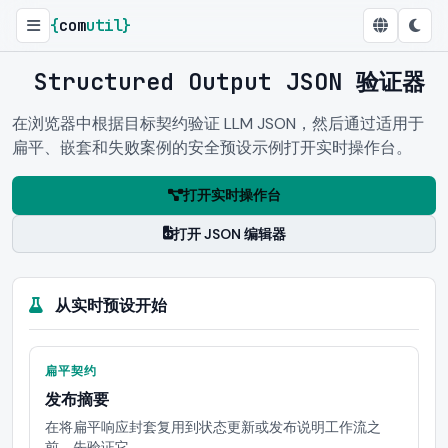
{
com
util
}
Structured Output JSON 验证器
在浏览器中根据目标契约验证 LLM JSON，然后通过适用于
扁平、嵌套和失败案例的安全预设示例打开实时操作台。
打开实时操作台
打开 JSON 编辑器
从实时预设开始
扁平契约
发布摘要
在将扁平响应封套复用到状态更新或发布说明工作流之
前，先验证它。