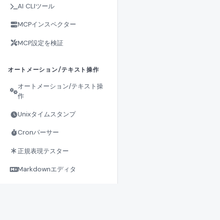
AI CLIツール
MCPインスペクター
MCP設定を検証
オートメーション/テキスト操作
オートメーション/テキスト操
作
Unixタイムスタンプ
Cronパーサー
正規表現テスター
Markdownエディタ
Mermaid エディター
{
com
util
}
SQL ER 図