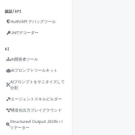
認証/API
Auth/API デバッグツール
JWTデコーダー
AI
AI開発者ツール
AIプロンプトツールキット
AIプロンプトをサニタイズして
分割
エージェントスキルビルダー
構造化出力プレイグラウンド
Structured Output JSON バ
リデーター