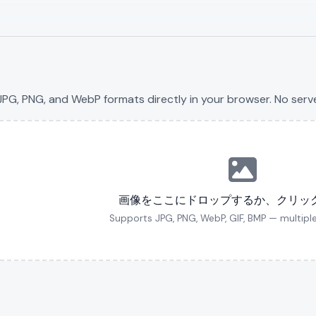
G, PNG, and WebP formats directly in your browser. No server
画像をここにドロップするか、クリッ
Supports JPG, PNG, WebP, GIF, BMP — multiple