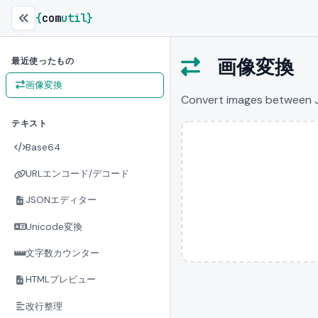
{
com
util
}
画像変換
最近使ったもの
画像変換
Convert images between JP
テキスト
Base64
URLエンコード/デコード
JSONエディター
Unicode変換
文字数カウンター
HTMLプレビュー
改行整理