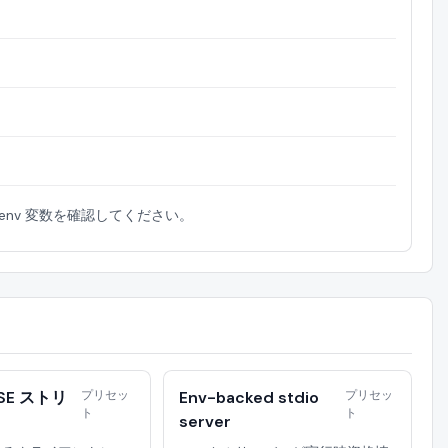
、env 変数を確認してください。
SE ストリ
プリセッ
Env-backed stdio
プリセッ
ト
ト
server