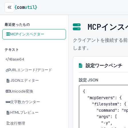
{
com
util
}
MCPインス
最近使ったもの
MCPインスペクター
クライアントを接続する前に
します。
テキスト
Base64
設定ワークベンチ
URLエンコード/デコード
設定 JSON
JSONエディター
Unicode変換
文字数カウンター
HTMLプレビュー
改行整理