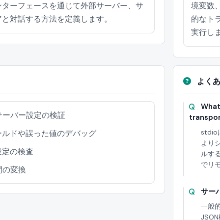
ンターフェースを通じて外部サーバー、サ
境変数
アと対話する方法を定義します。
的なトラ
実行し
よくあ
What 
サーバー設定の検証
transpo
std
ールドや誤った値のデバッグ
より
設定の検査
ルする
でリ
間の変換
サー
一般的
JSO