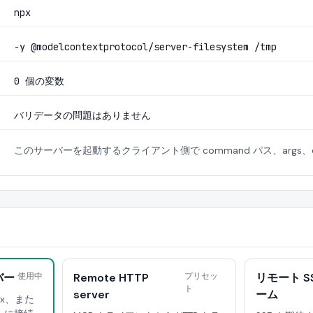
npx
-y @modelcontextprotocol/server-filesystem /tmp
0 個の変数
バリデータの問題はありません
このサーバーを起動するクライアント側で command パス、args
バー
使用中
Remote HTTP
プリセッ
リモート S
ト
server
ーム
dex、また