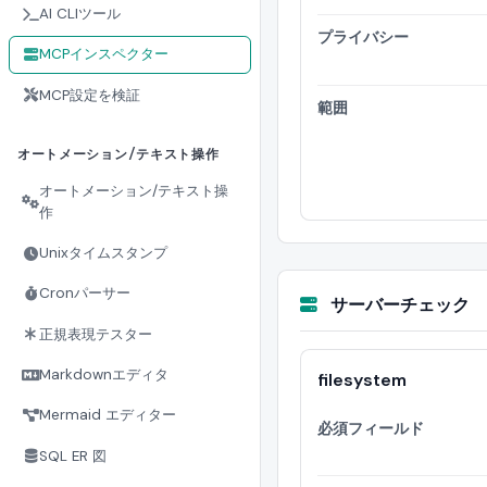
AI CLIツール
プライバシー
MCPインスペクター
MCP設定を検証
範囲
オートメーション/テキスト操作
オートメーション/テキスト操
作
Unixタイムスタンプ
Cronパーサー
サーバーチェック
正規表現テスター
Markdownエディタ
filesystem
Mermaid エディター
必須フィールド
SQL ER 図