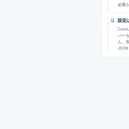
必要
設定
Com
バー
ん。
JSO