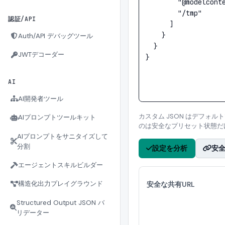
認証/API
Auth/API デバッグツール
JWTデコーダー
AI
AI開発者ツール
カスタム JSON はデフォル
AIプロンプトツールキット
のは安全なプリセット状態だ
AIプロンプトをサニタイズして
分割
設定を分析
安全
エージェントスキルビルダー
構造化出力プレイグラウンド
安全な共有URL
Structured Output JSON バ
リデーター