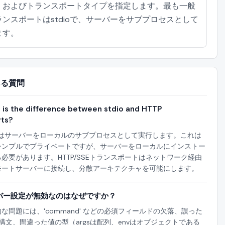
、およびトランスポートタイプを指定します。最も一般
ンスポートはstdioで、サーバーをサブプロセスとして
ます。
る質問
is the difference between stdio and HTTP
rts?
ioはサーバーをローカルのサブプロセスとして実行します。これは
シンプルでプライベートですが、サーバーをローカルにインストー
必要があります。HTTP/SSEトランスポートはネットワーク経由
モートサーバーに接続し、分散アーキテクチャを可能にします。
バー設定が無効なのはなぜですか？
な問題には、'command' などの必須フィールドの欠落、誤った
N構文、間違った値の型（argsは配列、envはオブジェクトである