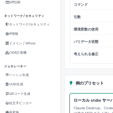
Diff比較
コマンド
ネットワーク/セキュリティ
引数
ネットワーク/セキュリティ
環境変数の使用
IP情報
バリデータ状態
ドメイン / Whois
CIDR計算機
考えられる修正
ジェネレーター
ハッシュ生成
例のプリセット
UUID生成
QRコード生成
ローカル stdio サー
😀
絵文字ピッカー
Claude Desktop、Co
色変換