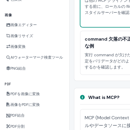
は他の MCP クライア
する前に、ローカルの file
スタイルサーバーを確認
画像
画像エディター
画像リサイズ
command 欠落の不
な例
画像変換
実行 command が欠けた 
AIウォーターマーク検査ツール
定をバリデータがどのよ
するかを確認します。
PNG結合
PDF
PDFを画像に変換
What is MCP?
画像をPDFに変換
PDF結合
MCP (Model Cont
ルやデータソースに接
PDF分割