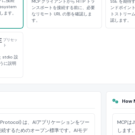
ントに接続
MCP クライアントから HTTP トラ
SSE を期
system
ンスポートを接続する前に、必要
ンドポイン
します。
なリモート URL の形を確認しま
トストリーム
す。
認します。
正
プリセッ
ト
stdio 設
うに説明
How M
ext Protocol) は、AIアプリケーションをツー
MCP
続するためのオープン標準です。AIモデ
します