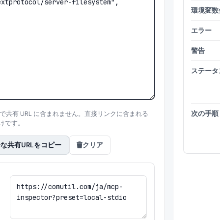
環境変数
エラー
警告
ステータ
次の手順
トで共有 URL に含まれません。直接リンクに含まれる
けです。
な共有URLをコピー
クリア