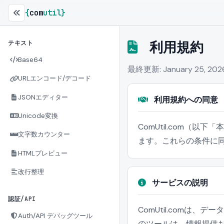
{
com
util
}
利用規約
テキスト
Base64
最終更新: January 25, 202
URLエンコード/デコード
JSONエディター
利用規約への同意
Unicode変換
ComUtil.com
文字数カウンター
ます。これらの条件に
HTMLプレビュー
改行整理
サービスの説明
認証/API
ComUtil.com
Auth/API デバッグツール
のツールは、情報提供