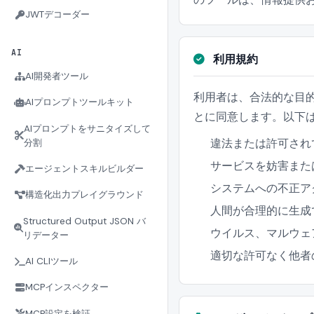
JWTデコーダー
AI
利用規約
AI開発者ツール
利用者は、合法的な目
AIプロンプトツールキット
とに同意します。以下
AIプロンプトをサニタイズして
違法または許可され
分割
サービスを妨害また
エージェントスキルビルダー
システムへの不正ア
構造化出力プレイグラウンド
人間が合理的に生成
Structured Output JSON バ
ウイルス、マルウェ
リデーター
適切な許可なく他者
AI CLIツール
MCPインスペクター
MCP設定を検証