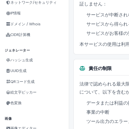
ネットワーク/セキュリティ
証しません：
IP情報
サービスが中断され
サービスから得られ
ドメイン / Whois
サービスがお客様の
CIDR計算機
本サービスの使用は利
ジェネレーター
ハッシュ生成
責任の制限
UUID生成
QRコード生成
法律で認められる最大限
について、以下を含む
😀
絵文字ピッカー
データまたは利益の
色変換
事業の中断
画像
ツール出力のエラー
画像エディター